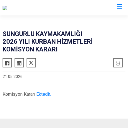
Çorum
SUNGURLU KAYMAKAMLIĞI
2026 YILI KURBAN HİZMETLERİ
Alaca
Mecitözü
KOMİSYON KARARI
Bayat
Oğuzlar
Boğazkale
Ortaköy
Dodurga
Osmancık
21.05.2026
İskilip
Sungurlu
Kargı
Uğurludağ
Komisyon Kararı
Ektedir.
Laçin