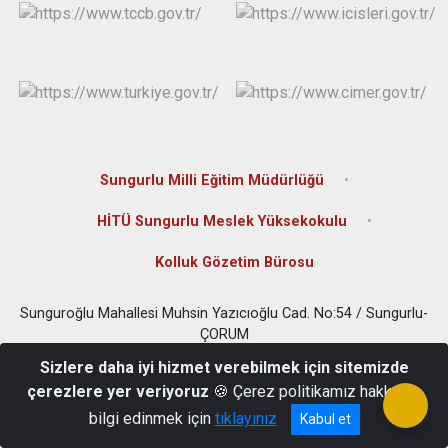
Sungurlu Milli Eğitim Müdürlüğü
HİTÜ Sungurlu Meslek Yüksekokulu
Kolluk Gözetim Bürosu
Sunguroğlu Mahallesi Muhsin Yazıcıoğlu Cad. No:54 / Sungurlu-
ÇORUM
0(364) 311 80 01
Sizlere daha iyi hizmet verebilmek için sitemizde
çerezlere yer veriyoruz
🍪 Çerez politikamız hakkında
bilgi edinmek için
tıklayınız
Kabul et