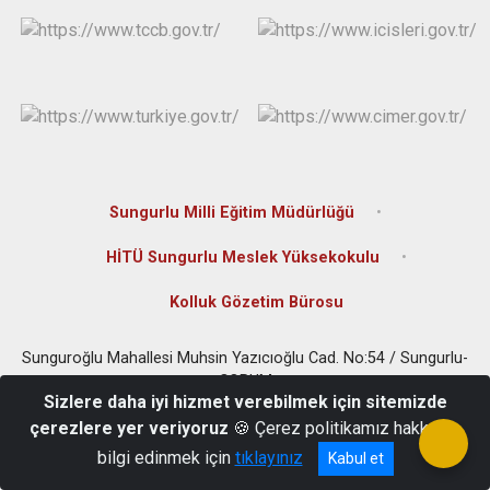
Sungurlu Milli Eğitim Müdürlüğü
HİTÜ Sungurlu Meslek Yüksekokulu
Kolluk Gözetim Bürosu
Sunguroğlu Mahallesi Muhsin Yazıcıoğlu Cad. No:54 / Sungurlu-
ÇORUM
Sizlere daha iyi hizmet verebilmek için sitemizde
0(364) 311 80 01
çerezlere yer veriyoruz
🍪 Çerez politikamız hakkında
bilgi edinmek için
tıklayınız
Kabul et