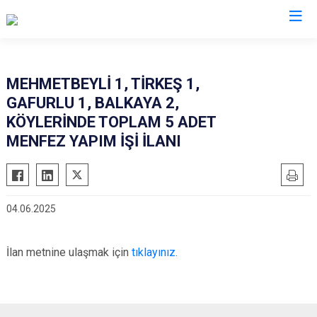
Çorum
MEHMETBEYLİ 1, TİRKEŞ 1,
GAFURLU 1, BALKAYA 2,
Alaca
Mecitözü
KÖYLERİNDE TOPLAM 5 ADET
Bayat
Oğuzlar
MENFEZ YAPIM İŞİ İLANI
Boğazkale
Ortaköy
Dodurga
Osmancık
İskilip
Sungurlu
04.06.2025
Kargı
Uğurludağ
Laçin
İlan metnine ulaşmak için
tıklayınız.